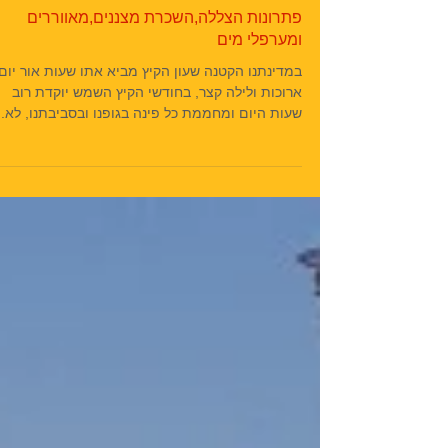
פתרונות הצללה,השכרת מצננים,מאווררים
ומערפלי מים
במדינתנו הקטנה שעון הקיץ מביא אתו שעות אור יום
ארוכות ולילה קצר, בחודשי הקיץ השמש יוקדת רוב
שעות היום ומחממת כל פינה בגופנו ובסביבתנו, לא..